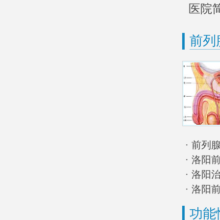
医院
前列
· 前
· 洛阳
· 洛
· 洛
功能