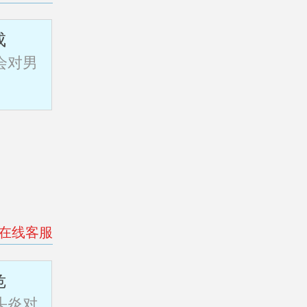
成
会对男
>在线客服
危
头炎对