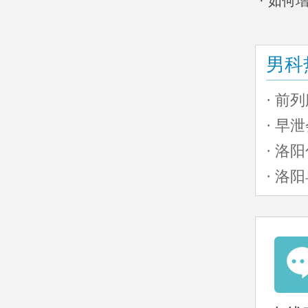
· 如
男科
· 前
· 早
· 洛
· 洛