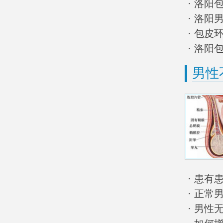
· 洛
· 洛阳
· 包
· 洛
男性
· 患
· 正
· 男性