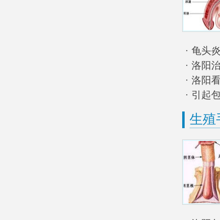
· 龟头
· 洛阳
· 洛
· 引起
生殖