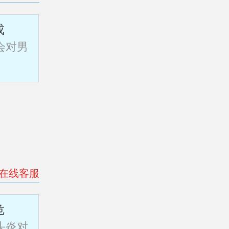
成
会对男
>在线客服
危
头炎对