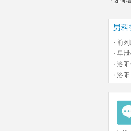
· 如
男科
· 前
· 早
· 洛
· 洛