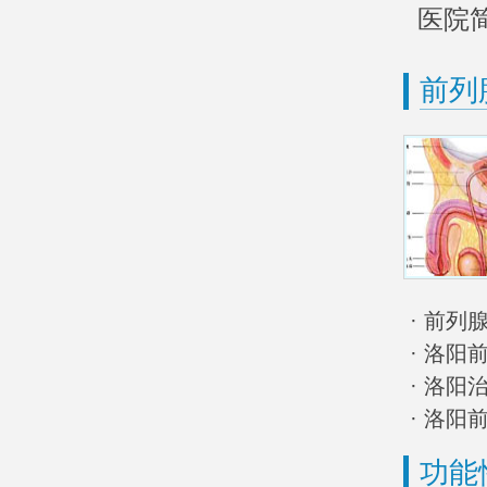
医院
前列
· 前
· 洛阳
· 洛
· 洛
功能