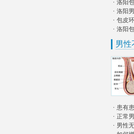
· 洛
· 洛阳
· 包
· 洛
男性
· 患
· 正
· 男性