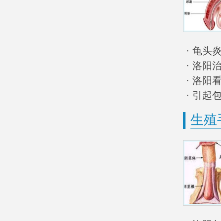
· 龟头
· 洛阳
· 洛
· 引起
生殖