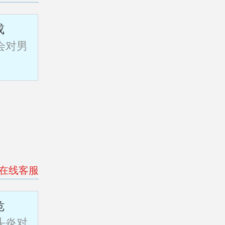
成
会对男
>在线客服
危
头炎对