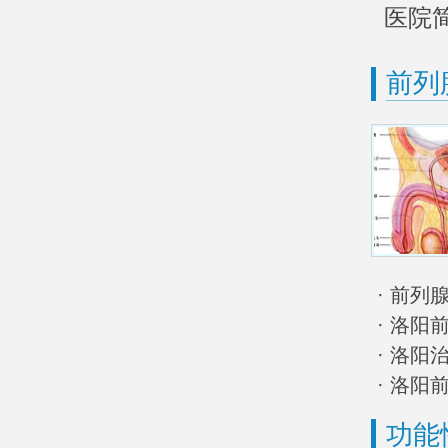
医院
前列
· 前
· 洛阳
· 洛
· 洛
功能