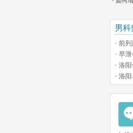
· 如
男科
· 前
· 早
· 洛
· 洛