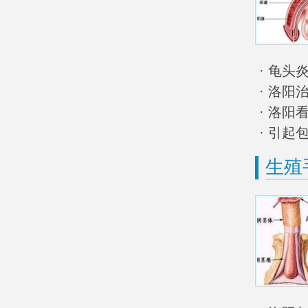
· 龟头
· 洛阳
· 洛
· 引起
生殖