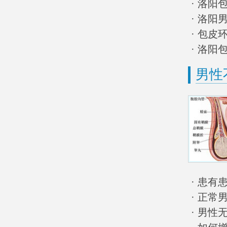
· 洛
· 洛阳
· 包
· 洛
男性
· 患
· 正
· 男性